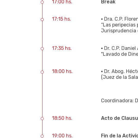
17:00 hs.
Break
17:15 hs.
▪ Dra. C.P. Flo
“Las peripecias 
Jurisprudencia d
17:35 hs.
▪ Dr. C.P. Danie
"Lavado de Diner
18:00 hs.
▪ Dr. Abog. Héc
(Juez de la Sala
Coordinadora: D
18:50 hs.
Acto de Clausu
19:00 hs.
Fin de la Activi