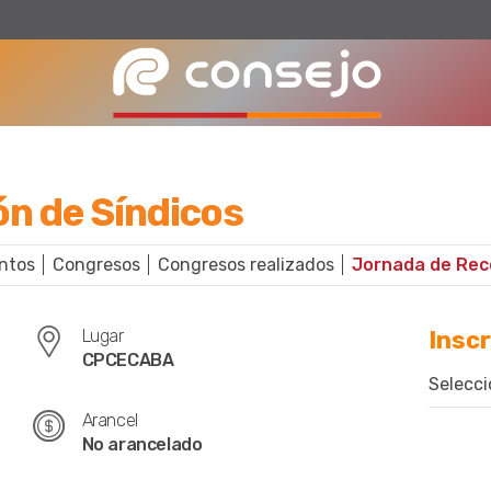
n de Síndicos
ntos
Congresos
Congresos realizados
Jornada de Rec
Lugar
Inscr
CPCECABA
Selecci
Arancel
No arancelado