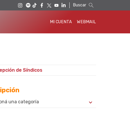
Buscar
MI CUENTA
WEBMAIL
epción de Síndicos
ipción
oná una categoría