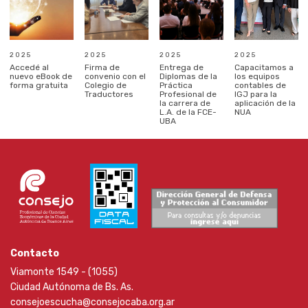
2025
2025
2025
2025
Accedé al
Firma de
Entrega de
Capacitamos a
nuevo eBook de
convenio con el
Diplomas de la
los equipos
forma gratuita
Colegio de
Práctica
contables de
Traductores
Profesional de
IGJ para la
la carrera de
aplicación de la
L.A. de la FCE-
NUA
UBA
Contacto
Viamonte 1549 - (1055)
Ciudad Autónoma de Bs. As.
consejoescucha@consejocaba.org.ar