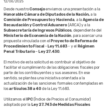
12/06/2025
Desde nuestro
Consejo
enviamos una presentación a la
Honorable Cámara de Diputados de la Nación,
a la
Comisión de Presupuesto y Hacienda
, a la
Agencia de
Recaudación y Control Aduanero
(ARCA) y a la
Subsecretaría de Ingresos Públicos
, dependiente del
Ministerio de Economía de la Nación
, para acercar una
propuesta vinculada con el
Proyecto de Reforma de
Procedimiento Fiscal
-
Ley 11.683
- y el
Régimen
Penal Tributario
–
Ley 27.430
.
El motivo de esta solicitud es contribuir al objetivo de
facilitar el cumplimiento de las obligaciones fiscales por
parte de los contribuyentes y sus asesores. En ese
sentido, se plantea una iniciativa orientada a la
actualización de las sanciones formales contempladas en
los
artículos 38 a 40
de la Ley 11.683.
Utilizamos el
IPC
(Índice de Precios al Consumidor)
adoptado por la
Ley 27.743 de Medidas Fiscales