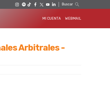
Buscar
MI CUENTA
WEBMAIL
ales Arbitrales -