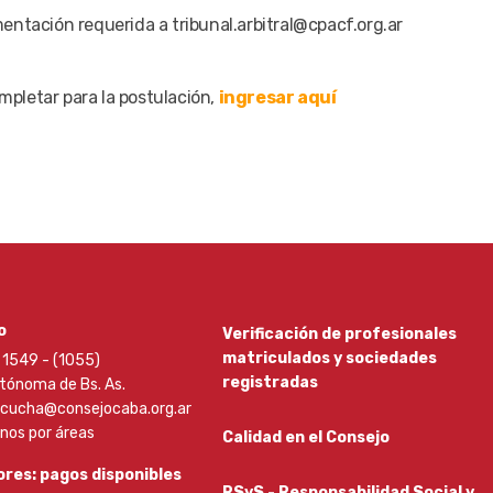
ntación requerida a tribunal.arbitral@cpacf.org.ar
ompletar para la postulación,
ingresar aquí
o
Verificación de profesionales
matriculados y sociedades
1549 - (1055)
registradas
tónoma de Bs. As.
scucha@consejocaba.org.ar
onos por áreas
Calidad en el Consejo
res: pagos disponibles
RSyS - Responsabilidad Social y